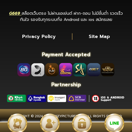
G669
สล็อตเว็บตรง ไม่ผ่านเอเย่นต์ ฝาก-ถอน ไม่มีขั้นต่ำ รวดเร็ว
ทันใจ รองรับทุกระบบทั้ง Android และ ios สมัครเลย
Privacy Policy
Site Map
Payment Accepted
Partnership
COPYRIGHT © 2024 NEWJERSEYPICTURES.NET, ALL RIGHTS RESERVED